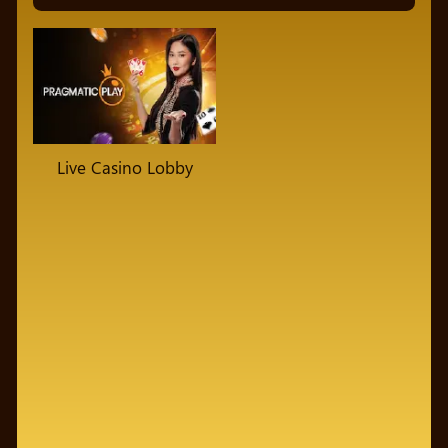
Live Casino Lobby