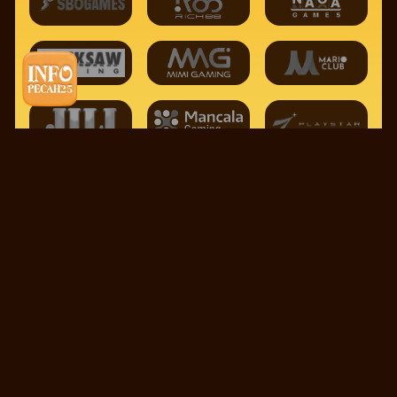
CASINO