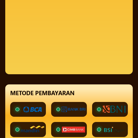
METODE PEMBAYARAN