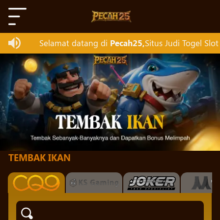
Selamat datang di
Pecah25,
Situs Judi Togel Slo
TEMBAK IKAN